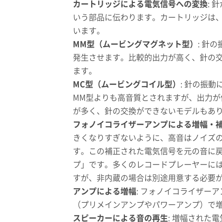
カートリッジによる電気信号への変換
:
いう部品に伝わります。カートリッジは
います。
MM型（ムービングマグネット型）
: 針
発生させます。比較的出力が高く、針の
ます。
MC型（ムービングコイル型）
: 針の振
MM型よりも高音質とされますが、出力
が多く、針の交換ができないモデルもあ
フォノイコライザーアンプによる増幅・
きくなりすぎないように、高音はノイズ
す。この補正された電気信号を元の音に
プ」です。多くのレコードプレーヤーに
すが、非内蔵の場合は別途用意する必要
アンプによる増幅
: フォノイコライザー
（プリメインアンプやパワーアンプ）で
スピーカーによる音の再生
: 増幅された