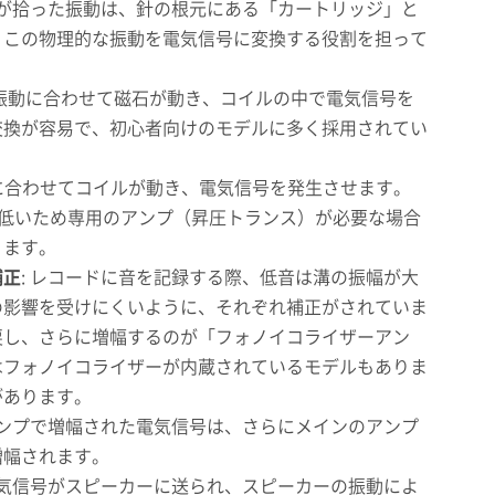
 針が拾った振動は、針の根元にある「カートリッジ」と
、この物理的な振動を電気信号に変換する役割を担って
の振動に合わせて磁石が動き、コイルの中で電気信号を
交換が容易で、初心者向けのモデルに多く採用されてい
動に合わせてコイルが動き、電気信号を発生させます。
が低いため専用のアンプ（昇圧トランス）が必要な場合
ります。
補正
: レコードに音を記録する際、低音は溝の振幅が大
の影響を受けにくいように、それぞれ補正がされていま
戻し、さらに増幅するのが「フォノイコライザーアン
はフォノイコライザーが内蔵されているモデルもありま
があります。
アンプで増幅された電気信号は、さらにメインのアンプ
増幅されます。
電気信号がスピーカーに送られ、スピーカーの振動によ