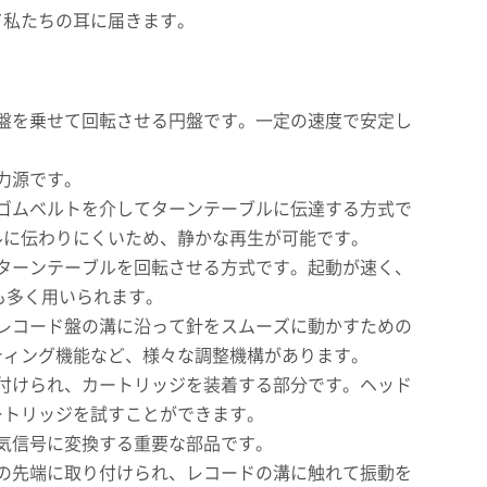
て私たちの耳に届きます。
ド盤を乗せて回転させる円盤です。一定の速度で安定し
。
動力源です。
をゴムベルトを介してターンテーブルに伝達する方式で
ルに伝わりにくいため、静かな再生が可能です。
接ターンテーブルを回転させる方式です。起動が速く、
も多く用いられます。
、レコード盤の溝に沿って針をスムーズに動かすための
ティング機能など、様々な調整機構があります。
り付けられ、カートリッジを装着する部分です。ヘッド
ートリッジを試すことができます。
電気信号に変換する重要な部品です。
ジの先端に取り付けられ、レコードの溝に触れて振動を