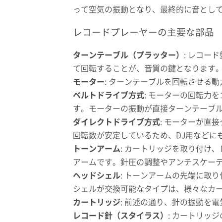
って空気の振動となり、最終的に音とし
レコードプレーヤーの主要な部品
ターンテーブル（プラッター）
: レコー
て回転することが、音質の鍵となります
モーター
: ターンテーブルを回転させる
ベルトドライブ方式
: モーターの回転力
す。モーターの振動が直接ターンテーブ
ダイレクトドライブ方式
: モーターが直
回転数が安定しているため、DJ用などに
トーンアーム
: カートリッジを取り付け
アームです。針圧の調整やアンチスケー
ヘッドシェル
: トーンアームの先端に取
シェルが交換可能なタイプは、様々なカ
カートリッジ
: 前述の通り、針の振動を
レコード針（スタイラス）
: カートリッ