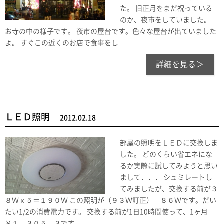
た。 旧正月をまだ祝っている
のか、夜市をしていました。
お寺の中の様子です。 夜市の屋台です。色々な屋台が出ていました
よ。 すぐこの近くのお店で食事をし
詳細を見る＞
ＬＥＤ照明
2012.02.18
部屋の照明をＬＥＤに交換しま
した。 どのくらい省エネにな
るか実際に試してみようと思い
まして．．． シュミレートし
てみましたが、交換する前が３
８Ｗｘ５＝１９０Ｗ この照明が（９３Ｗ訂正） ８６Ｗです。だい
たい1/2の消費電力です。 交換する前が1日10時間使って、1ヶ月
￥１，３０５．３です。