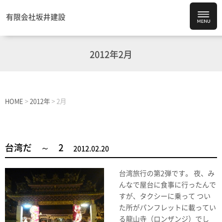
有限会社坂井建設
2012年2月
HOME
>
2012年
>
2月
台湾だ ～ 2
2012.02.20
台湾旅行の第2弾です。 夜、み
んなで屋台に食事に行ったんで
すが、タクシーに乗って つい
た所がパンフレットに載ってい
る龍山寺（ロンザンジ）でし