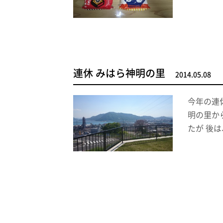
連休 みはら神明の里
2014.05.08
今年の連
明の里から
たが 後