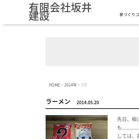
有限会社坂井
建設
家づくり
HOME
>
2014年
>
5月
ラーメン
2014.05.20
先日、柳
も.....
しては、