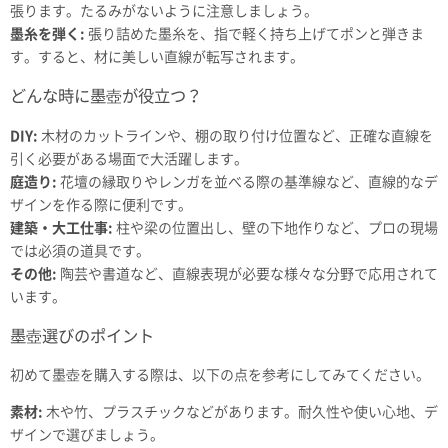
張ります。たるみがないように注意しましょう。
墨糸を弾く:
張り詰めた墨糸を、指で軽く持ち上げてポンと弾きま
す。すると、材に美しい直線が転写されます。
どんな時に墨壺が役立つ？
DIY:
木材のカットラインや、棚の取り付け位置など、正確な直線を
引く必要がある場面で大活躍します。
庭造り:
花壇の縁取りやレンガを並べる際の基準線など、直線的なデ
ザインを作る際に便利です。
建築・大工仕事:
柱や梁の位置出し、壁の下地作りなど、プロの現場
では必須の道具です。
その他:
陶芸や書道など、直線表現が必要な様々な分野で応用されて
います。
墨壺選びのポイント
初めて墨壺を購入する際は、以下の点を参考にしてみてください。
素材:
木や竹、プラスチックなどがあります。耐久性や使い心地、デ
ザインで選びましょう。