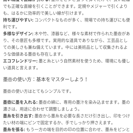
でも正確な直線を引くことができます。定規やメジャーで引くより
も、はるかに効率的で美しい線が引けます。
持ち運びやすい:
コンパクトなものが多く、現場での持ち運びにも便
利です。
多様なデザイン:
木や竹、漆器など、様々な素材で作られた墨壺があ
り、その意匠も多様です。実用的な道具でありながら、工芸品とし
ての美しさも兼ね備えています。中には美術品として収集されるよ
うな価値ある墨壺も存在します。
エコフレンドリー:
墨と糸という自然素材を使うため、環境にも優し
い道具と言えます。
墨壺の使い方：基本をマスターしよう！
墨壺の使い方はとてもシンプルです。
墨壺に墨を入れる:
墨壺の綿に、専用の墨汁を染み込ませます。墨の
濃さは、用途に合わせて調整しましょう。
墨糸を引き出す:
墨壺から墨糸を必要な長さだけ引き出し、印をつけ
たい材の端にピンで固定するか、手でしっかり押さえます。
墨糸を張る:
もう一方の端を目的の印の位置に合わせ、墨糸をピンと