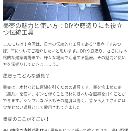
墨壺の魅力と使い方：DIYや庭造りにも役立
つ伝統工具
こんにちは！今回は、日本の伝統的な工具である**墨壺（すみつ
ぼ）**についてご紹介したいと思います。DIYや庭造り、さらには本
格的な建築現場まで、様々な場面で活躍する墨壺。その魅力と使い
方を深掘りしていきましょう。
墨壺ってどんな道具？
墨壺は、木材などに直線を引くための道具です。墨を含ませた糸
（墨糸）を使い、ポンと弾くことで材にきれいな直線を引くことが
できます。シンプルながらもその精度は高く、昔から大工さんには
欠かせない道具として愛用されてきました。
墨壺のここがすごい！
高い精度で直線が引ける:
墨糸をピンと張って弾くだけで、長い距離