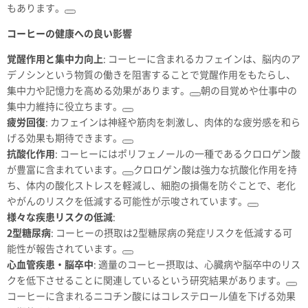
もあります。
コーヒーの健康への良い影響
覚醒作用と集中力向上
: コーヒーに含まれるカフェインは、脳内のア
デノシンという物質の働きを阻害することで覚醒作用をもたらし、
集中力や記憶力を高める効果があります。
朝の目覚めや仕事中の
集中力維持に役立ちます。
疲労回復
: カフェインは神経や筋肉を刺激し、肉体的な疲労感を和ら
げる効果も期待できます。
抗酸化作用
: コーヒーにはポリフェノールの一種であるクロロゲン酸
が豊富に含まれています。
クロロゲン酸は強力な抗酸化作用を持
ち、体内の酸化ストレスを軽減し、細胞の損傷を防ぐことで、老化
やがんのリスクを低減する可能性が示唆されています。
様々な疾患リスクの低減
:
2型糖尿病
: コーヒーの摂取は2型糖尿病の発症リスクを低減する可
能性が報告されています。
心血管疾患・脳卒中
: 適量のコーヒー摂取は、心臓病や脳卒中のリス
クを低下させることに関連しているという研究結果があります。
コーヒーに含まれるニコチン酸にはコレステロール値を下げる効果