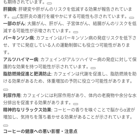
も期待されています。
肝臓病
: 肝硬変や肝がんのリスクを低減する効果が報告されていま
す。
C型肝炎の進行を緩やかにする可能性も示されています。
一部のがん
: 大腸がん、肝がん、子宮体がん、結腸がんのリスクを低
減する可能性が示唆されています。
パーキンソン病
: カフェインはパーキンソン病の発症リスクを低下さ
せ、すでに発症している人の運動制御にも役立つ可能性がありま
す。
アルツハイマー病
: カフェインがアルツハイマー病の発症に対して保
護的な効果を持つ可能性が示されています。
脂肪燃焼促進と肥満防止
: カフェインは代謝を促進し、脂肪燃焼を助
ける効果があるため、体重増加の予防に役立つ可能性があります。
利尿作用
: カフェインには利尿作用があり、体内の老廃物や余分な水
分排出を促進する効果があります。
精神的なリラックス効果
: コーヒーの香りを嗅ぐことで脳からα波が
増加し、気持ちを落ち着かせる効果があることが示されています。
コーヒーの健康への悪い影響・注意点