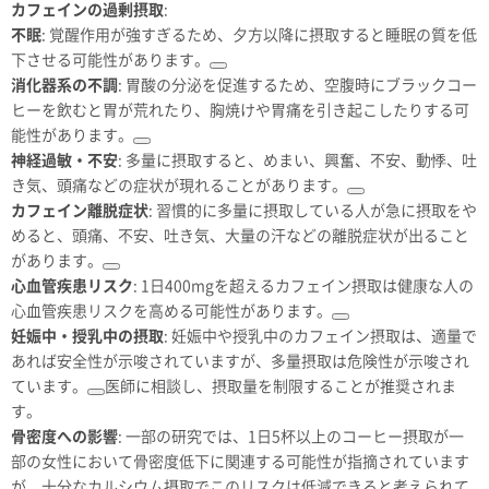
カフェインの過剰摂取
:
不眠
: 覚醒作用が強すぎるため、夕方以降に摂取すると睡眠の質を低
下させる可能性があります。
消化器系の不調
: 胃酸の分泌を促進するため、空腹時にブラックコー
ヒーを飲むと胃が荒れたり、胸焼けや胃痛を引き起こしたりする可
能性があります。
神経過敏・不安
: 多量に摂取すると、めまい、興奮、不安、動悸、吐
き気、頭痛などの症状が現れることがあります。
カフェイン離脱症状
: 習慣的に多量に摂取している人が急に摂取をや
めると、頭痛、不安、吐き気、大量の汗などの離脱症状が出ること
があります。
心血管疾患リスク
: 1日400mgを超えるカフェイン摂取は健康な人の
心血管疾患リスクを高める可能性があります。
妊娠中・授乳中の摂取
: 妊娠中や授乳中のカフェイン摂取は、適量で
あれば安全性が示唆されていますが、多量摂取は危険性が示唆され
ています。
医師に相談し、摂取量を制限することが推奨されま
す。
骨密度への影響
: 一部の研究では、1日5杯以上のコーヒー摂取が一
部の女性において骨密度低下に関連する可能性が指摘されています
が、十分なカルシウム摂取でこのリスクは低減できると考えられて