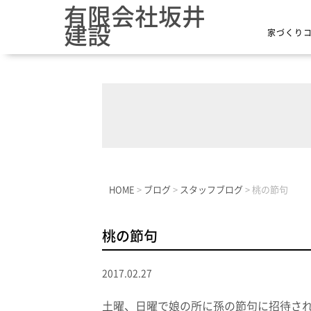
有限会社坂井
建設
家づくり
HOME
>
ブログ
>
スタッフブログ
>
桃の節句
桃の節句
2017.02.27
土曜、日曜で娘の所に孫の節句に招待さ