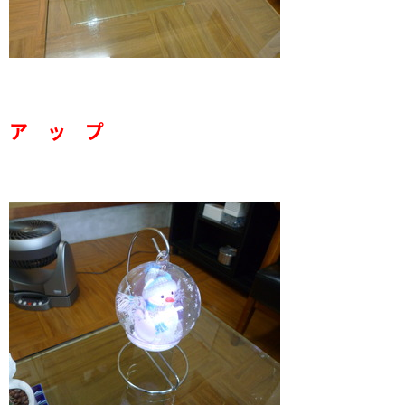
ア ッ プ