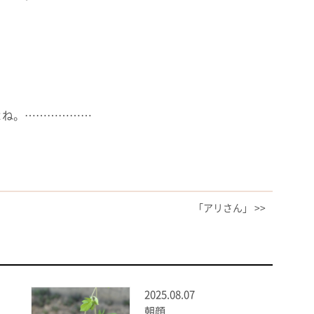
よね。………………
「アリさん」 >>
2025.08.07
朝顔