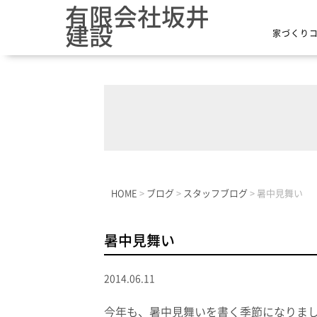
有限会社坂井
建設
家づくり
HOME
>
ブログ
>
スタッフブログ
>
暑中見舞い
暑中見舞い
2014.06.11
今年も、暑中見舞いを書く季節になりま