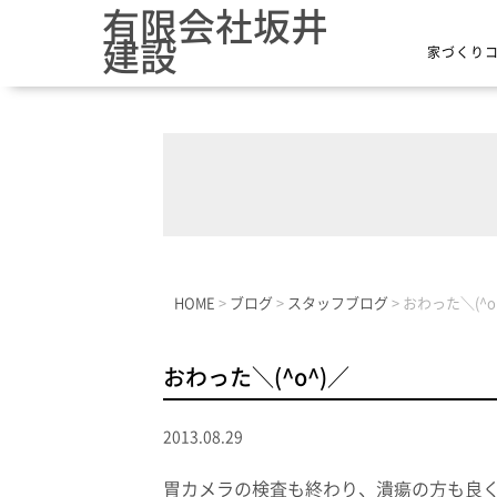
有限会社坂井
建設
家づくり
HOME
>
ブログ
>
スタッフブログ
>
おわった＼(^o
おわった＼(^o^)／
2013.08.29
胃カメラの検査も終わり、潰瘍の方も良