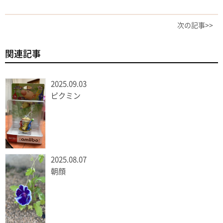
次の記事>>
関連記事
2025.09.03
ピクミン
2025.08.07
朝顔