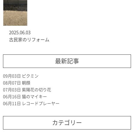
2025.06.03
古民家のリフォーム
最新記事
09月03日
ピクミン
08月07日
朝顔
07月03日
紫陽花の切り花
06月16日
猫のマイキー
06月11日
レコードプレーヤー
カテゴリー