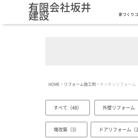
有限会社坂井
建設
家づくり
HOME
>
リフォーム施工例
>
キッチンリフォーム
すべて（48）
外壁リフォーム（
増改築（3）
ドアリフォーム（