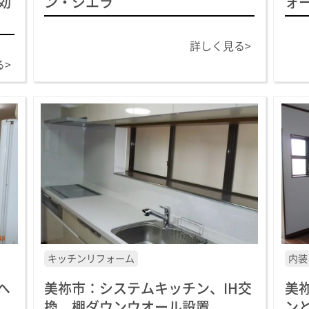
効
ン・シエラ
ォ
詳しく見る>
る>
キッチンリフォーム
内装
へ
美祢市：システムキッチン、IH交
美
換、棚ダウンウオール設置
ン